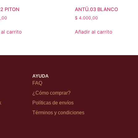
02 PITON
ANTÜ.03 BLANCO
,00
$
4.000,00
al carrito
Añadir al carrito
AYUDA
FAQ
¿Cómo comprar?
k
Políticas de envíos
Términos y condiciones