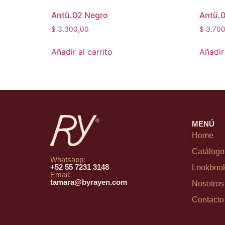
Antü.02 Negro
Antü.
$
3.300,00
$
3.700
Añadir al carrito
Añadir 
MENÚ
Home
Catálogo
Whatsapp:
+52 55 7231 3148
Lookboo
Email:
tamara@byrayen.com
Nosotros
Contacto